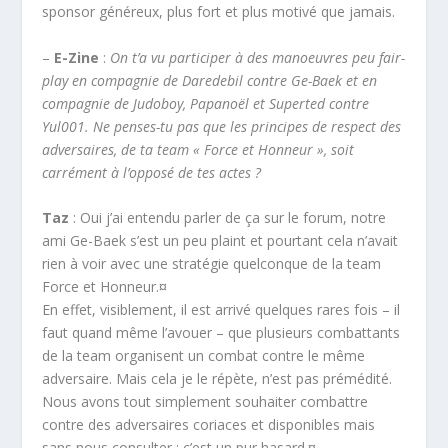
sponsor généreux, plus fort et plus motivé que jamais.
–
E-Zine
:
On t’a vu participer à des manoeuvres peu fair-
play en compagnie de Daredebil contre Ge-Baek et en
compagnie de Judoboy, Papanoël et Superted contre
Yul001. Ne penses-tu pas que les principes de respect des
adversaires, de ta team « Force et Honneur », soit
carrément à l’opposé de tes actes ?
Taz
: Oui j’ai entendu parler de ça sur le forum, notre
ami Ge-Baek s’est un peu plaint et pourtant cela n’avait
rien à voir avec une stratégie quelconque de la team
Force et Honneur.¤
En effet, visiblement, il est arrivé quelques rares fois – il
faut quand même l’avouer – que plusieurs combattants
de la team organisent un combat contre le même
adversaire. Mais cela je le répète, n’est pas prémédité.
Nous avons tout simplement souhaiter combattre
contre des adversaires coriaces et disponibles mais
sans nous consulter : c’est un pur hasard.¤