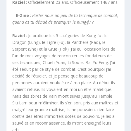
Raziel
: Officiellement 23 ans. Officieusement 1467 ans.
–
E-Zine
:
Parles nous un peu de ta technique de combat,
quand as tu décidé de pratiquer le Kung-fu ?
Raziel
: Je pratique les 5 catégories de Kung-fu : le
Dragon (Lung), le Tigre (Fu), la Panthère (Pao), le
Serpent (She) et la Grue (Hok). J’ai eu l’occasion lors de
l’un de mes voyages de rencontrer les fondateurs de
ses techniques, Chueh Yuan, Li Sou et Bai Yu Feng. J’ai
été séduit par ce style de combat. C’est pourquoi j’ai
décidé de l’étudier, et je pense que beaucoup de
personnes auraient voulu être à ma place. Au début ils
avaient refusé. Ils voyaient en moi un être maléfique.
Mais des sbires de Kain m’ont suivis jusqu’au Temple
Siu Lam pour m’éliminer. Ils s’en sont pris aux maîtres et
malgré leur grande maîtrise, ils ne pouvaient rien faire
contre des êtres immortels dotés de pouvoirs. Je les ai
sauvé et en reconnaissance, ils m’ont enseigné leurs
arts.