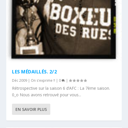
LES MÉDAILLÉS. 1/2
BLOCAGE DU PORT 25 CHEZ ORANGE
APRÈS LES SPAMS, LES SPAMS
LE RESPECT
PÉTITION DE RÉOUVERTURE DE LA
PATAUGEOIRE
LES MÉDAILLÉS. 2/2
Déc 2009
|
On s'exprime !!
|
0
|
Rétrospective sur la saison 6 d’AFC : La 7ème saison.
0_o Nous avons retrouvé pour vous...
EN SAVOIR PLUS