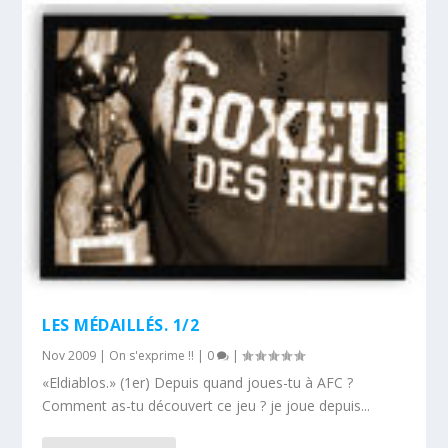
LES MÉDAILLÉS. 1/2
Nov 2009
|
On s'exprime !!
|
0
|
«Eldiablos.» (1er) Depuis quand joues-tu à AFC ?
Comment as-tu découvert ce jeu ? je joue depuis...