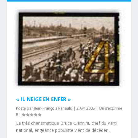
« IL NEIGE EN ENFER »
Posté par
Jean-François Renauld
|
2 Avr 2005
|
On s'exprime
!!
|
Le très charismatique Bruce Giannini, chef du Parti
national, engeance populiste vient de décéder...