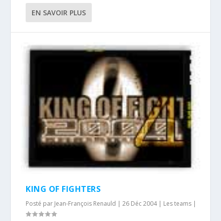
EN SAVOIR PLUS
KING OF FIGHTERS
Posté par
Jean-François Renauld
|
26 Déc 2004
|
Les teams
|