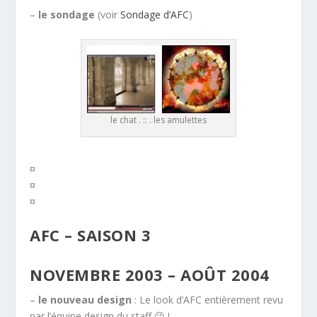
–
le sondage
(voir
Sondage d’AFC
)
le chat . :: . les amulettes
¤
¤
¤
AFC – SAISON 3
NOVEMBRE 2003 – AOÛT 2004
–
le nouveau design
: Le look d’AFC entièrement revu
par l’équipe design du staff 😉 !