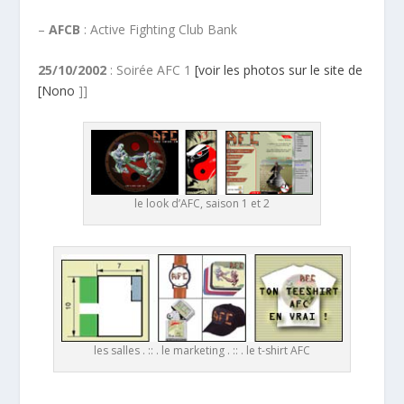
–
AFCB
: Active Fighting Club Bank
25/10/2002
: Soirée AFC 1
[voir les photos sur le site de
[Nono
]]
le look d’AFC, saison 1 et 2
les salles . :: . le marketing . :: . le t-shirt AFC