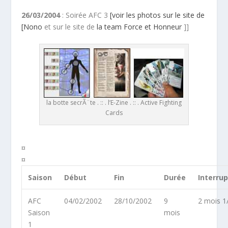
26/03/2004
: Soirée AFC 3
[voir les photos sur le site de
[Nono
et sur le site de
la team Force et Honneur
]]
la botte secrÃ¨te . :: . l’E-Zine . :: . Active Fighting
Cards
¤
¤
Saison
Début
Fin
Durée
Interru
AFC
04/02/2002
28/10/2002
9
2 mois 1
Saison
mois
1