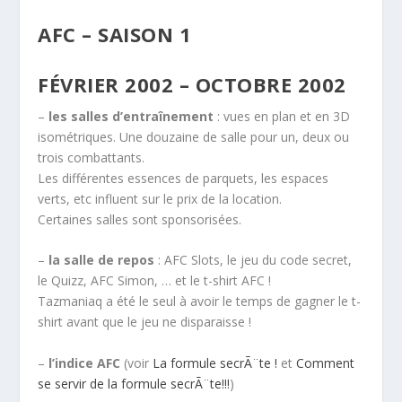
AFC – SAISON 1
FÉVRIER 2002 – OCTOBRE 2002
–
les salles d’entraînement
: vues en plan et en 3D
isométriques. Une douzaine de salle pour un, deux ou
trois combattants.
Les différentes essences de parquets, les espaces
verts, etc influent sur le prix de la location.
Certaines salles sont sponsorisées.
–
la salle de repos
: AFC Slots, le jeu du code secret,
le Quizz, AFC Simon, … et le t-shirt AFC !
Tazmaniaq a été le seul à avoir le temps de gagner le t-
shirt avant que le jeu ne disparaisse !
–
l’indice AFC
(voir
La formule secrÃ¨te !
et
Comment
se servir de la formule secrÃ¨te!!!
)