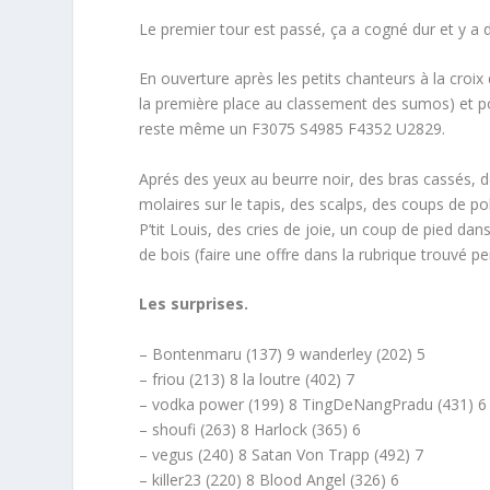
Le premier tour est passé, ça a cogné dur et y a 
En ouverture après les petits chanteurs à la croi
la première place au classement des sumos) et pou
reste même un F3075 S4985 F4352 U2829.
Aprés des yeux au beurre noir, des bras cassés, 
molaires sur le tapis, des scalps, des coups de p
P’tit Louis, des cries de joie, un coup de pied d
de bois (faire une offre dans la rubrique trouvé pe
Les surprises.
– Bontenmaru (137) 9 wanderley (202) 5
– friou (213) 8 la loutre (402) 7
– vodka power (199) 8 TingDeNangPradu (431) 6
– shoufi (263) 8 Harlock (365) 6
– vegus (240) 8 Satan Von Trapp (492) 7
– killer23 (220) 8 Blood Angel (326) 6