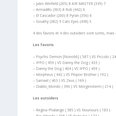
– Jules Winfield (205) 8 AIR MASTER (339) 7
– Armadillo (363) 8 Rob (442) 6
– El Cascador (200) 8 Pyran (356) 6
– Goukhy (382) 9 Cats Eyes (438) 5
4 des favoris et 4 des outsiders sont sortis, mais 
Les favoris.
– Psycho Demon [Nono66] ( 587 ) VS Piccolo ( 24
– IPPO ( 459 ) VS Danny the Dog ( 433 )
– Danny the Dog ( 404 ) VS IPPO ( 459 )
– Morpheus ( 442 ) VS Pinpon Brother ( 192 )
– Samaël ( 403 ) VS Zeus ( 169 )
– Diablo_Mondo ( 390 ) VS Morgensterm ( 214 )
Les outsiders
– Regina Phalange ( 385 ) VS Nounours ( 183 )
– Bio_Mondo ( 308 ) VS Nutsuko ( 174 )