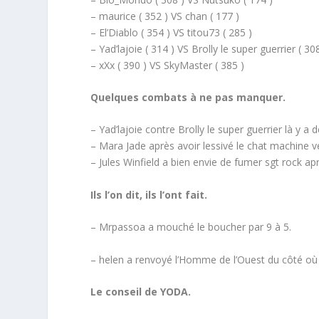
– maurice ( 352 ) VS chan ( 177 )
– El’Diablo ( 354 ) VS titou73 ( 285 )
– Yad’lajoie ( 314 ) VS Brolly le super guerrier ( 30
– xXx ( 390 ) VS SkyMaster ( 385 )
Quelques combats à ne pas manquer.
– Yad’lajoie contre Brolly le super guerrier là y a
– Mara Jade après avoir lessivé le chat machine 
– Jules Winfield a bien envie de fumer sgt rock a
Ils l’on dit, ils l’ont fait.
– Mrpassoa a mouché le boucher par 9 à 5.
– helen a renvoyé l’Homme de l’Ouest du côté où le
Le conseil de YODA.