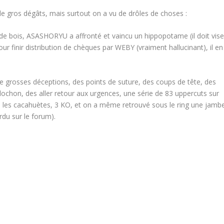
de gros dégâts, mais surtout on a vu de drôles de choses :
x de bois, ASASHORYU a affronté et vaincu un hippopotame (il doit vise
r finir distribution de chèques par WEBY (vraiment hallucinant), il en
de grosses déceptions, des points de suture, des coups de tête, des
olochon, des aller retour aux urgences, une série de 83 uppercuts sur
ans les cacahuètes, 3 KO, et on a même retrouvé sous le ring une jamb
rdu sur le forum).