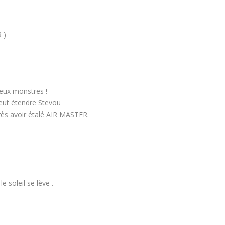
8 )
 deux monstres !
veut étendre Stevou
près avoir étalé AIR MASTER.
 soleil se lève .