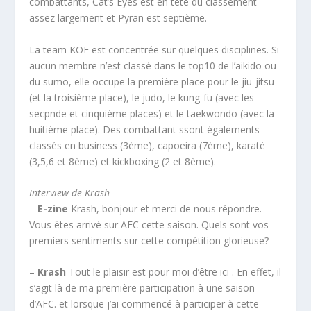
combattants, Cat’s Eyes est en tête du classement
assez largement et Pyran est septième.
La team KOF est concentrée sur quelques disciplines. Si
aucun membre n’est classé dans le top10 de l’aikido ou
du sumo, elle occupe la première place pour le jiu-jitsu
(et la troisième place), le judo, le kung-fu (avec les
secpnde et cinquième places) et le taekwondo (avec la
huitième place). Des combattant ssont égalements
classés en business (3ème), capoeira (7ème), karaté
(3,5,6 et 8ème) et kickboxing (2 et 8ème).
Interview de Krash
–
E-zine
Krash, bonjour et merci de nous répondre.
Vous êtes arrivé sur AFC cette saison. Quels sont vos
premiers sentiments sur cette compétition glorieuse?
–
Krash
Tout le plaisir est pour moi d’être ici . En effet, il
s’agit là de ma première participation à une saison
d’AFC. et lorsque j’ai commencé à participer à cette