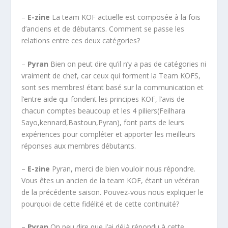
–
E-zine
La team KOF actuelle est composée à la fois
d’anciens et de débutants. Comment se passe les
relations entre ces deux catégories?
–
Pyran
Bien on peut dire qu’il n’y a pas de catégories ni
vraiment de chef, car ceux qui forment la Team KOFS,
sont ses membres! étant basé sur la communication et
l’entre aide qui fondent les principes KOF, l’avis de
chacun comptes beaucoup et les 4 piliers(Feilhara
Sayo,kennard,Bastoun,Pyran), font parts de leurs
expériences pour compléter et apporter les meilleurs
réponses aux membres débutants.
–
E-zine
Pyran, merci de bien vouloir nous répondre.
Vous êtes un ancien de la team KOF, étant un vétéran
de la précédente saison. Pouvez-vous nous expliquer le
pourquoi de cette fidélité et de cette continuité?
–
Pyran
On peu dire que j’ai déjà répondu à cette