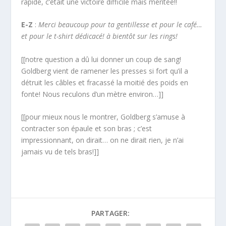
rapide, c’était une victoire difficile mais méritée!!
E-Z
:
Merci beaucoup pour ta gentillesse et pour le café…
et pour le t-shirt dédicacé! à bientôt sur les rings!
[[notre question a dû lui donner un coup de sang!
Goldberg vient de ramener les presses si fort qu’il a
détruit les câbles et fracassé la moitié des poids en
fonte! Nous reculons d’un mètre environ…]]
[[pour mieux nous le montrer, Goldberg s’amuse à
contracter son épaule et son bras ; c’est
impressionnant, on dirait… on ne dirait rien, je n’ai
jamais vu de tels bras!]]
PARTAGER: