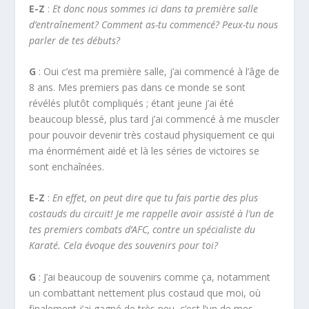
E-Z
:
Et donc nous sommes ici dans ta première salle
d’entraînement? Comment as-tu commencé? Peux-tu nous
parler de tes débuts?
G
: Oui c’est ma première salle, j’ai commencé à l’âge de
8 ans. Mes premiers pas dans ce monde se sont
révélés plutôt compliqués ; étant jeune j’ai été
beaucoup blessé, plus tard j’ai commencé à me muscler
pour pouvoir devenir très costaud physiquement ce qui
ma énormément aidé et là les séries de victoires se
sont enchaînées.
E-Z
:
En effet, on peut dire que tu fais partie des plus
costauds du circuit! Je me rappelle avoir assisté à l’un de
tes premiers combats d’AFC, contre un spécialiste du
Karaté. Cela évoque des souvenirs pour toi?
G
: J’ai beaucoup de souvenirs comme ça, notamment
un combattant nettement plus costaud que moi, où
finalement j’ai gagné de très peu, c’est l’un de mes